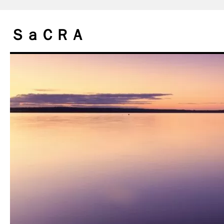
コ
ン
ＳａＣＲＡ
テ
ン
ツ
へ
ス
キ
ッ
プ