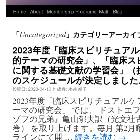
Home
About
Membership
Programs
Mail
Blog
Uncategorized
「
」カテゴリーアーカイ
2023年度「臨床スピリチュア
的テーマの研究会」、「臨床ス
に関する基礎文献の学習会」（
のスケジュールが決定しました
投稿日:
2023-04-19
作成者:
永井 靖子
2023年度「臨床スピリチュアル
ーマの研究会」 では、 ドストエ
ゾフの兄弟』亀山郁夫訳（光文社古
巻） を取り上げます。毎月 第2月曜
ラインにて開 …
続きを読む
→