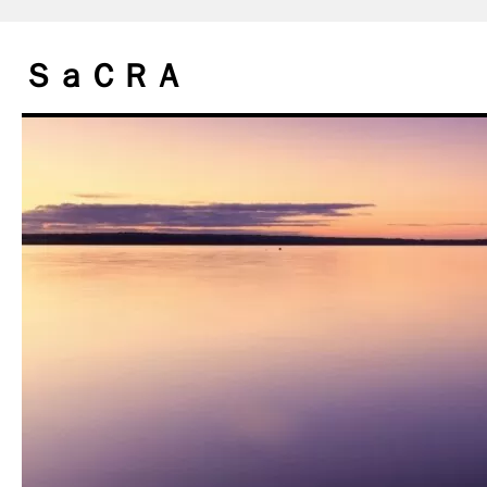
コ
ン
ＳａＣＲＡ
テ
ン
ツ
へ
ス
キ
ッ
プ