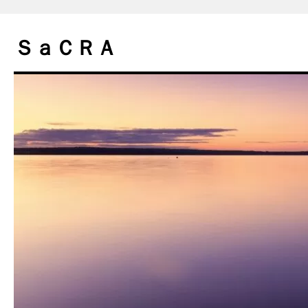
コ
ン
ＳａＣＲＡ
テ
ン
ツ
へ
ス
キ
ッ
プ