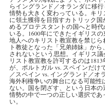
らイングランド／オランダに移行
情勢も大きく変わっている。キリ
に領土獲得を目指すカトリック国
めるプロテスタントの国へと時代
いる。1600年にできたイギリス
地人へのキリスト教宣教を禁じら
ト教徒となった「兄弟姉妹」から
されないという思想。イギリス議
リスト教宣教を許可するのは181
が、ポルトガル vs. スペインだ
／スペイン vs. イングランド／
海外利権争いの舞台になる可能性
ない。国を閉ざす、という日本の
情勢の中で一つの正しい選択であ
い。