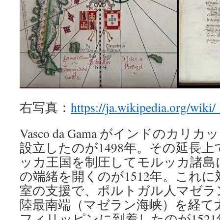
右写真：
https://ja.wikipedia.o
Vasco da Gama がインドのカ
設立したのが1498年。その延長
ッカ王国を制圧してモルッカ諸島
の端緒を開くのが1512年。これ
室の支援で、ポルトガル人マゼラ
陸最南端（マゼラン海峡）を経て
フィリッピンに到着したのが152