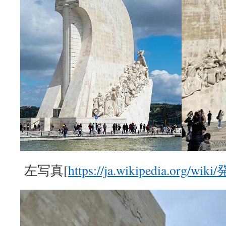
左写真[
https://ja.wikipedia.o