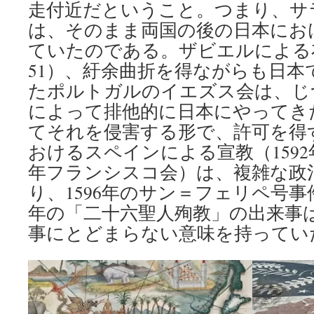
走付近だということ。つまり、サ
は、そのまま両国の後の日本にお
ていたのである。ザビエルによる布教
51）、紆余曲折を得ながらも日本
たポルトガルのイエズス会は、じ
によって排他的に日本にやってき
てそれを侵害する形で、許可を得
おけるスペインによる宣教（1592
年フランシスコ会）は、複雑な政
り、1596年のサン＝フェリペ号事
年の「二十六聖人殉教」の出来事
事にとどまらない意味を持ってい