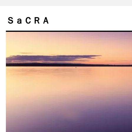
コ
ン
ＳａＣＲＡ
テ
ン
ツ
へ
ス
キ
ッ
プ