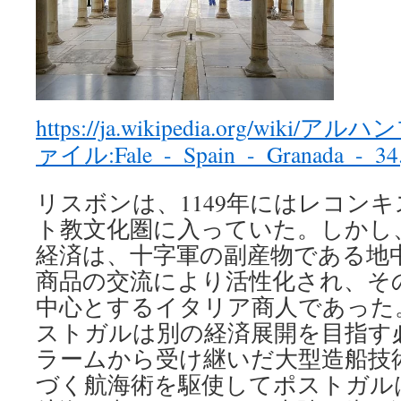
https://ja.wikipedia.org/wiki/
ァイル:Fale_-_Spain_-_Granada_-_34.
リスボンは、1149年にはレコン
ト教文化圏に入っていた。しかし
経済は、十字軍の副産物である地
商品の交流により活性化され、そ
中心とするイタリア商人であった
ストガルは別の経済展開を目指す
ラームから受け継いだ大型造船技
づく航海術を駆使してポストガル