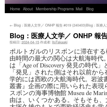
Home
About
Membership
Programs
Mail
Blog
←
Blog：医療人文学／ ONHP 報告 #019 (240403)
Blog：医療人文
Blog：医療人文学／ ONHP 報告 #0
投稿日:
2024-04-15
作成者:
ItoTakaaki
ポルトガルのリスボンに滞在する
由時間の最大の関心は大航海時代
は「Age of Discovery 発見
「発見」された側はそれ以前から
学的には西欧の大航海時代。岩波
叢書』企画の際に用いられた表現
スボンの海事博物館 Museu de Ma
由は、いくつかある。そもそも、
大塚久雄のもとで西欧経済史を学