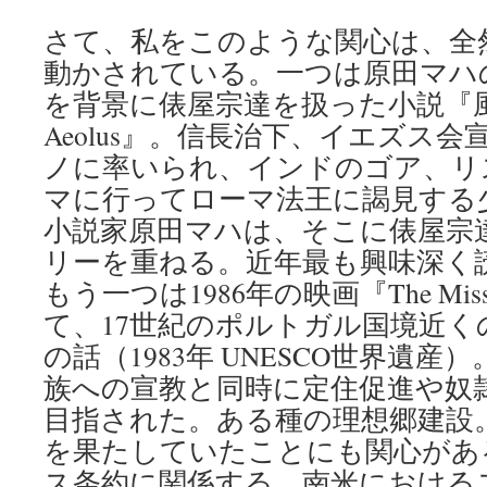
さて、私をこのような関心は、全
動かされている。一つは原田マハ
を背景に俵屋宗達を扱った小説『風神雷神
Aeolus』。信長治下、イエズス
ノに率いられ、インドのゴア、リ
マに行ってローマ法王に謁見する
小説家原田マハは、そこに俵屋宗
リーを重ねる。近年最も興味深く
もう一つは1986年の映画『The Mi
て、17世紀のポルトガル国境近く
の話（1983年 UNESCO世界遺
族への宣教と同時に定住促進や奴
目指された。ある種の理想郷建設
を果たしていたことにも関心があ
ス条約に関係する、南米におけるス