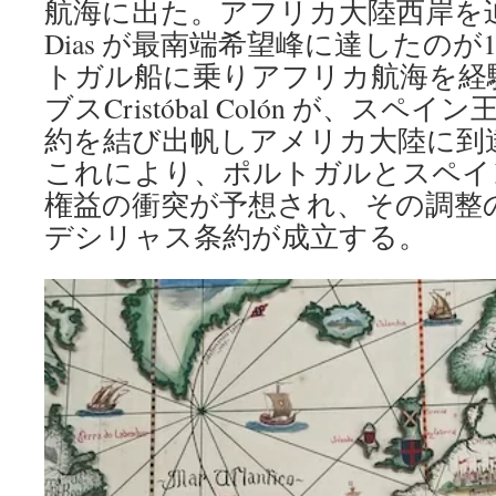
航海に出た。アフリカ大陸西岸を辿り、B
Dias が最南端希望峰に達したのが
トガル船に乗りアフリカ航海を経
ブスCristóbal Colón が、ス
約を結び出帆しアメリカ大陸に到達
これにより、ポルトガルとスペイ
権益の衝突が予想され、その調整の
デシリャス条約が成立する。