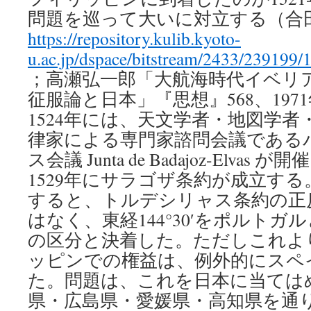
問題を巡って大いに対立する（合
https://repository.kulib.kyoto-
u.ac.jp/dspace/bitstream/2433/239199/
；高瀬弘一郎「大航海時代イベリ
征服論と日本」『思想』568、1971
1524年には、天文学者・地図学
律家による専門家諮問会議である
ス会議 Junta de Badajoz-Elva
1529年にサラゴザ条約が成立す
すると、トルデシリャス条約の正反対
はなく、東経144°30′をポルト
の区分と決着した。ただしこれよ
ッピンでの権益は、例外的にスペ
た。問題は、これを日本に当てはめ
県・広島県・愛媛県・高知県を通り、