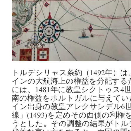
トルデシリャス条約（1492年）
インの大航海上の権益を分配する
には、1481年に教皇シクトゥス4
南の権益をポルトガルに与えてい
イン出身の教皇アレクサンデル6
線」(1493)を定めその西側の利
うとした。その調整の結果がトル