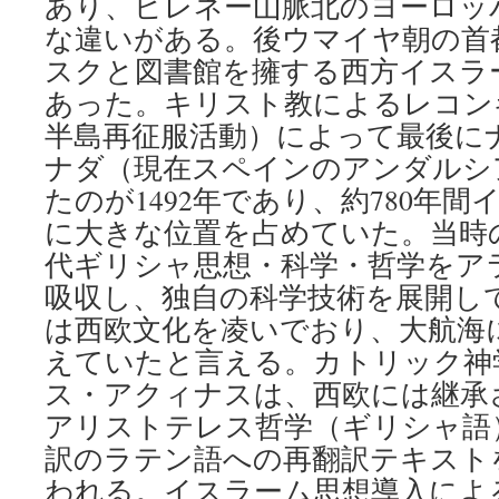
あり、ピレネー山脈北のヨーロッ
な違いがある。後ウマイヤ朝の首
スクと図書館を擁する西方イスラ
あった。キリスト教によるレコン
半島再征服活動）によって最後に
ナダ（現在スペインのアンダルシ
たのが1492年であり、約780年
に大きな位置を占めていた。当時
代ギリシャ思想・科学・哲学をア
吸収し、独自の科学技術を展開し
は西欧文化を凌いでおり、大航海
えていたと言える。カトリック神
ス・アクィナスは、西欧には継承
アリストテレス哲学（ギリシャ語
訳のラテン語への再翻訳テキスト
われる。イスラーム思想導入によ