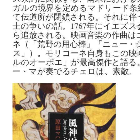
ガルの境界を定めるマドリード条約
て伝道所が閉鎖される。それに伴
士の争いの話。1767年にイエズ
ら追放される。映画音楽の作曲は
ネ（「荒野の用心棒」「ニュー・
ス」）。モリコーネ自身もこの映
ルのオーボエ」が最高傑作と語る
ー・マが奏でるチェロは、素敵。